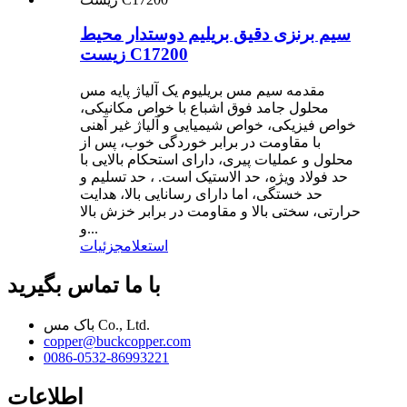
سیم برنزی دقیق بریلیم دوستدار محیط
زیست C17200
مقدمه سیم مس بریلیوم یک آلیاژ پایه مس
محلول جامد فوق اشباع با خواص مکانیکی،
خواص فیزیکی، خواص شیمیایی و آلیاژ غیر آهنی
با مقاومت در برابر خوردگی خوب، پس از
محلول و عملیات پیری، دارای استحکام بالایی با
حد فولاد ویژه، حد الاستیک است. ، حد تسلیم و
حد خستگی، اما دارای رسانایی بالا، هدایت
حرارتی، سختی بالا و مقاومت در برابر خزش بالا
و...
استعلام
جزئیات
با ما تماس بگیرید
باک مس Co., Ltd.
copper@buckcopper.com
0086-0532-86993221
اطلاعات