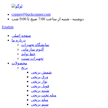
copper@buckcopper.com
دوشنبه - شنبه از ساعت 7:00 صبح تا 9:00 شب
English
صفحه اصلی
درباره ما
نمایشگاه تجهیزات
آلبوم سازمانی
خط تولید
تجهیزات تست
محصولات
برنج
شمش برنجی
ورق برنجی
نوار برنجی
فویل برنجی
شینه برنجی
میله تخت برنجی
میله برنجی
سیم برنجی