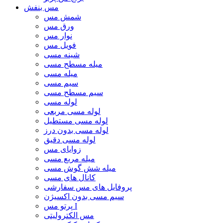
مس بنفش
شمش مس
ورق مس
نوار مس
فویل مس
شینه مسی
میله مسطح مسی
میله مسی
سیم مسی
سیم مسطح مسی
لوله مسی
لوله مسی مربعی
لوله مسی مستطیل
لوله مسی بدون درز
لوله مسی دقیق
زوایای مس
میله مربع مسی
میله شش گوش مسی
کانال های مسی
پروفایل های مس سفارشی
سیم مسی بدون اکسیژن
پرتو مس I
مس الکترولیتی