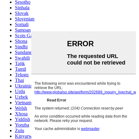
Sesotho
Sinhala
Slovak
Slovenian
Somali
Samoan
Scots Gaelic
Shona
Sindhi
Sundanese
Swahili
Tajik
Tamil
Telugu
Thai
Ukrainian
Urdu
Uzbek
Vietnamese
Welsh
Xhosa
Yiddish
Yoruba
Zulu
Kinyarwanda