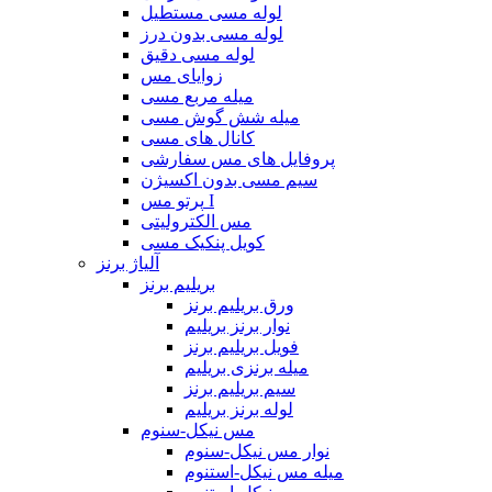
لوله مسی مستطیل
لوله مسی بدون درز
لوله مسی دقیق
زوایای مس
میله مربع مسی
میله شش گوش مسی
کانال های مسی
پروفایل های مس سفارشی
سیم مسی بدون اکسیژن
پرتو مس I
مس الکترولیتی
کویل پنکیک مسی
آلیاژ برنز
بریلیم برنز
ورق بریلیم برنز
نوار برنز بریلیم
فویل بریلیم برنز
میله برنزی بریلیم
سیم بریلیم برنز
لوله برنز بریلیم
مس نیکل-سنوم
نوار مس نیکل-سنوم
میله مس نیکل-استنوم