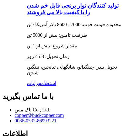
تولید کنندگان نوار برنجی قابل خم شدن
را با کیفیت بالا می فروشند
محدوده قیمت فوب: 7000 - 8600 دلار آمریکا / تن
ظرفیت تامین: بیش از 5000 تن
مقدار شروع: بیش از 1 تن
زمان تحویل: 3-45 روز
تحویل بندر: چینگدائو، شانگهای، تیانجین، نینگبو،
شنژن
استعلام
جزئیات
با ما تماس بگیرید
باک مس Co., Ltd.
copper@buckcopper.com
0086-0532-86993221
اطلاعات