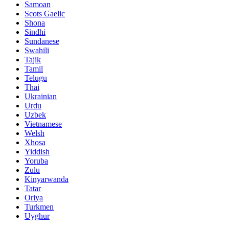
Samoan
Scots Gaelic
Shona
Sindhi
Sundanese
Swahili
Tajik
Tamil
Telugu
Thai
Ukrainian
Urdu
Uzbek
Vietnamese
Welsh
Xhosa
Yiddish
Yoruba
Zulu
Kinyarwanda
Tatar
Oriya
Turkmen
Uyghur