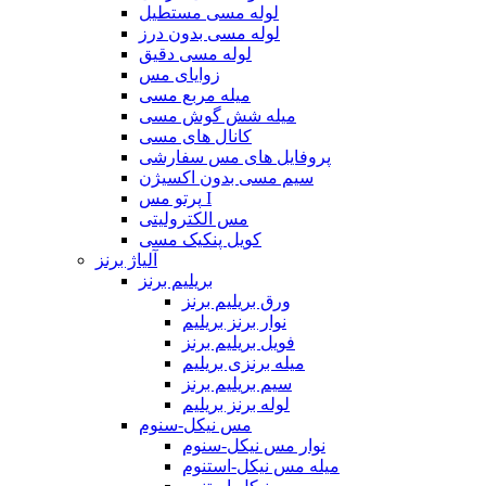
لوله مسی مستطیل
لوله مسی بدون درز
لوله مسی دقیق
زوایای مس
میله مربع مسی
میله شش گوش مسی
کانال های مسی
پروفایل های مس سفارشی
سیم مسی بدون اکسیژن
پرتو مس I
مس الکترولیتی
کویل پنکیک مسی
آلیاژ برنز
بریلیم برنز
ورق بریلیم برنز
نوار برنز بریلیم
فویل بریلیم برنز
میله برنزی بریلیم
سیم بریلیم برنز
لوله برنز بریلیم
مس نیکل-سنوم
نوار مس نیکل-سنوم
میله مس نیکل-استنوم