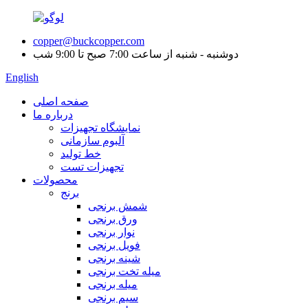
copper@buckcopper.com
دوشنبه - شنبه از ساعت 7:00 صبح تا 9:00 شب
English
صفحه اصلی
درباره ما
نمایشگاه تجهیزات
آلبوم سازمانی
خط تولید
تجهیزات تست
محصولات
برنج
شمش برنجی
ورق برنجی
نوار برنجی
فویل برنجی
شینه برنجی
میله تخت برنجی
میله برنجی
سیم برنجی