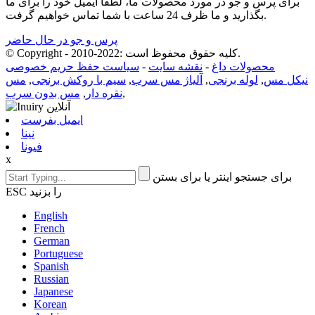
برای پرس و جو در مورد محصولات ما، لطفا ایمیل خود را برای ما
بگذارید و ما ظرف 24 ساعت با شما تماس خواهیم گرفت.
پرس و جو در حال حاضر
© Copyright - 2010-2022: کلیه حقوق محفوظ است.
محصولات داغ
-
نقشه سایت
-
سیاست حفظ حریم خصوصی
نیکل مس
,
لوله برنجی
,
آلیاژ مس سرب
,
سیم با روکش برنجی
,
مس
,
نقره دار
,
مس بدون سرب
ایمیل بفرست
نینا
فیونا
x
برای جستجو اینتر یا برای بستن
ESC را بزنید
English
French
German
Portuguese
Spanish
Russian
Japanese
Korean