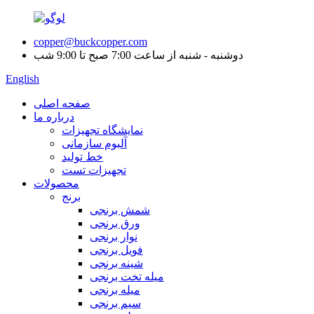
copper@buckcopper.com
دوشنبه - شنبه از ساعت 7:00 صبح تا 9:00 شب
English
صفحه اصلی
درباره ما
نمایشگاه تجهیزات
آلبوم سازمانی
خط تولید
تجهیزات تست
محصولات
برنج
شمش برنجی
ورق برنجی
نوار برنجی
فویل برنجی
شینه برنجی
میله تخت برنجی
میله برنجی
سیم برنجی