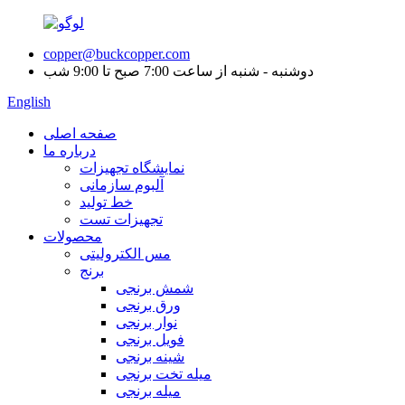
copper@buckcopper.com
دوشنبه - شنبه از ساعت 7:00 صبح تا 9:00 شب
English
صفحه اصلی
درباره ما
نمایشگاه تجهیزات
آلبوم سازمانی
خط تولید
تجهیزات تست
محصولات
مس الکترولیتی
برنج
شمش برنجی
ورق برنجی
نوار برنجی
فویل برنجی
شینه برنجی
میله تخت برنجی
میله برنجی