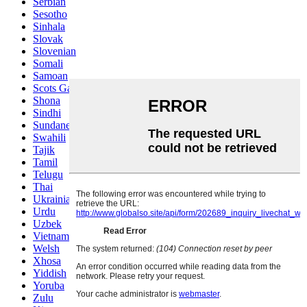
Serbian
Sesotho
Sinhala
Slovak
Slovenian
Somali
Samoan
Scots Gaelic
Shona
Sindhi
Sundanese
Swahili
Tajik
Tamil
Telugu
Thai
Ukrainian
Urdu
Uzbek
Vietnamese
Welsh
Xhosa
Yiddish
Yoruba
Zulu