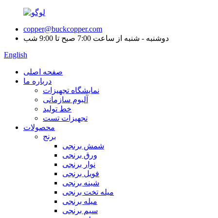
copper@buckcopper.com
دوشنبه - شنبه از ساعت 7:00 صبح تا 9:00 شب
English
صفحه اصلی
درباره ما
نمایشگاه تجهیزات
آلبوم سازمانی
خط تولید
تجهیزات تست
محصولات
برنج
شمش برنجی
ورق برنجی
نوار برنجی
فویل برنجی
شینه برنجی
میله تخت برنجی
میله برنجی
سیم برنجی