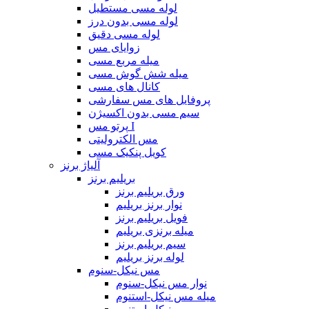
لوله مسی مستطیل
لوله مسی بدون درز
لوله مسی دقیق
زوایای مس
میله مربع مسی
میله شش گوش مسی
کانال های مسی
پروفایل های مس سفارشی
سیم مسی بدون اکسیژن
پرتو مس I
مس الکترولیتی
کویل پنکیک مسی
آلیاژ برنز
بریلیم برنز
ورق بریلیم برنز
نوار برنز بریلیم
فویل بریلیم برنز
میله برنزی بریلیم
سیم بریلیم برنز
لوله برنز بریلیم
مس نیکل-سنوم
نوار مس نیکل-سنوم
میله مس نیکل-استنوم