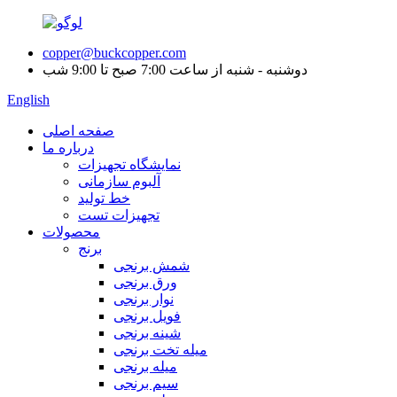
copper@buckcopper.com
دوشنبه - شنبه از ساعت 7:00 صبح تا 9:00 شب
English
صفحه اصلی
درباره ما
نمایشگاه تجهیزات
آلبوم سازمانی
خط تولید
تجهیزات تست
محصولات
برنج
شمش برنجی
ورق برنجی
نوار برنجی
فویل برنجی
شینه برنجی
میله تخت برنجی
میله برنجی
سیم برنجی