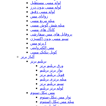
لوله مسی مستطیل
لوله مسی بدون درز
لوله مسی دقیق
زوایای مس
میله مربع مسی
میله شش گوش مسی
کانال های مسی
پروفایل های مس سفارشی
سیم مسی بدون اکسیژن
پرتو مس I
مس الکترولیتی
کویل پنکیک مسی
آلیاژ برنز
بریلیم برنز
ورق بریلیم برنز
نوار برنز بریلیم
فویل بریلیم برنز
میله برنزی بریلیم
سیم بریلیم برنز
لوله برنز بریلیم
مس نیکل-سنوم
نوار مس نیکل-سنوم
میله مس نیکل-استنوم