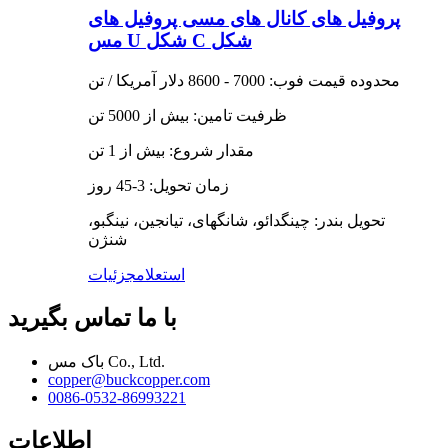
پروفیل های کانال های مسی پروفیل های
مس U شکل C شکل
محدوده قیمت فوب: 7000 - 8600 دلار آمریکا / تن
ظرفیت تامین: بیش از 5000 تن
مقدار شروع: بیش از 1 تن
زمان تحویل: 3-45 روز
تحویل بندر: چینگدائو، شانگهای، تیانجین، نینگبو،
شنژن
استعلام
جزئیات
با ما تماس بگیرید
باک مس Co., Ltd.
copper@buckcopper.com
0086-0532-86993221
اطلاعات