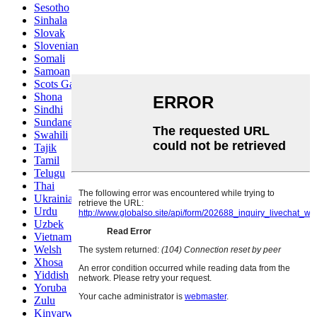
Sesotho
Sinhala
Slovak
Slovenian
Somali
Samoan
Scots Gaelic
Shona
Sindhi
Sundanese
Swahili
Tajik
Tamil
Telugu
Thai
Ukrainian
Urdu
Uzbek
Vietnamese
Welsh
Xhosa
Yiddish
Yoruba
Zulu
Kinyarwanda