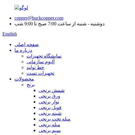
copper@buckcopper.com
دوشنبه - شنبه از ساعت 7:00 صبح تا 9:00 شب
English
صفحه اصلی
درباره ما
نمایشگاه تجهیزات
آلبوم سازمانی
خط تولید
تجهیزات تست
محصولات
برنج
شمش برنجی
ورق برنجی
نوار برنجی
فویل برنجی
شینه برنجی
میله تخت برنجی
میله برنجی
سیم برنجی