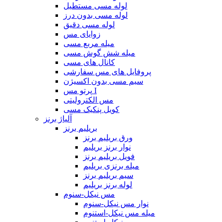
لوله مسی مستطیل
لوله مسی بدون درز
لوله مسی دقیق
زوایای مس
میله مربع مسی
میله شش گوش مسی
کانال های مسی
پروفایل های مس سفارشی
سیم مسی بدون اکسیژن
پرتو مس I
مس الکترولیتی
کویل پنکیک مسی
آلیاژ برنز
بریلیم برنز
ورق بریلیم برنز
نوار برنز بریلیم
فویل بریلیم برنز
میله برنزی بریلیم
سیم بریلیم برنز
لوله برنز بریلیم
مس نیکل-سنوم
نوار مس نیکل-سنوم
میله مس نیکل-استنوم