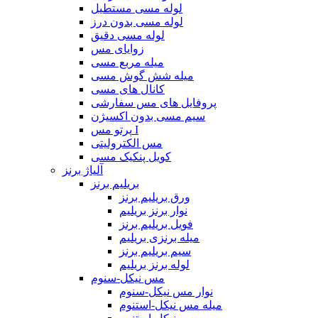
لوله مسی مستطیل
لوله مسی بدون درز
لوله مسی دقیق
زوایای مس
میله مربع مسی
میله شش گوش مسی
کانال های مسی
پروفایل های مس سفارشی
سیم مسی بدون اکسیژن
پرتو مس I
مس الکترولیتی
کویل پنکیک مسی
آلیاژ برنز
بریلیم برنز
ورق بریلیم برنز
نوار برنز بریلیم
فویل بریلیم برنز
میله برنزی بریلیم
سیم بریلیم برنز
لوله برنز بریلیم
مس نیکل-سنوم
نوار مس نیکل-سنوم
میله مس نیکل-استنوم