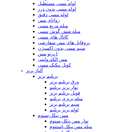
لوله مسی مستطیل
لوله مسی بدون درز
لوله مسی دقیق
زوایای مس
میله مربع مسی
میله شش گوش مسی
کانال های مسی
پروفایل های مس سفارشی
سیم مسی بدون اکسیژن
پرتو مس I
مس الکترولیتی
کویل پنکیک مسی
آلیاژ برنز
بریلیم برنز
ورق بریلیم برنز
نوار برنز بریلیم
فویل بریلیم برنز
میله برنزی بریلیم
سیم بریلیم برنز
لوله برنز بریلیم
مس نیکل-سنوم
نوار مس نیکل-سنوم
میله مس نیکل-استنوم