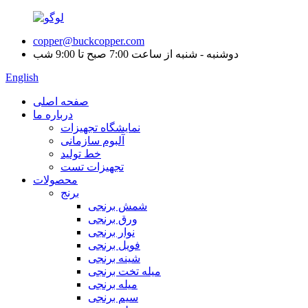
copper@buckcopper.com
دوشنبه - شنبه از ساعت 7:00 صبح تا 9:00 شب
English
صفحه اصلی
درباره ما
نمایشگاه تجهیزات
آلبوم سازمانی
خط تولید
تجهیزات تست
محصولات
برنج
شمش برنجی
ورق برنجی
نوار برنجی
فویل برنجی
شینه برنجی
میله تخت برنجی
میله برنجی
سیم برنجی