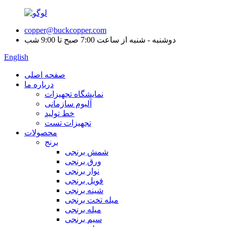
copper@buckcopper.com
دوشنبه - شنبه از ساعت 7:00 صبح تا 9:00 شب
English
صفحه اصلی
درباره ما
نمایشگاه تجهیزات
آلبوم سازمانی
خط تولید
تجهیزات تست
محصولات
برنج
شمش برنجی
ورق برنجی
نوار برنجی
فویل برنجی
شینه برنجی
میله تخت برنجی
میله برنجی
سیم برنجی