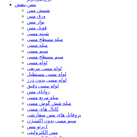
مس بنفش
شمش مس
ورق مس
نوار مس
فویل مس
شینه مسی
میله مسطح مسی
میله مسی
سیم مسی
سیم مسطح مسی
لوله مسی
لوله مسی مربعی
لوله مسی مستطیل
لوله مسی بدون درز
لوله مسی دقیق
زوایای مس
میله مربع مسی
میله شش گوش مسی
کانال های مسی
پروفایل های مس سفارشی
سیم مسی بدون اکسیژن
پرتو مس I
مس الکترولیتی