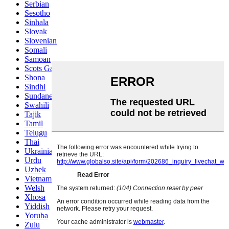
Serbian
Sesotho
Sinhala
Slovak
Slovenian
Somali
Samoan
Scots Gaelic
Shona
Sindhi
Sundanese
Swahili
Tajik
Tamil
Telugu
Thai
Ukrainian
Urdu
Uzbek
Vietnamese
Welsh
Xhosa
Yiddish
Yoruba
Zulu