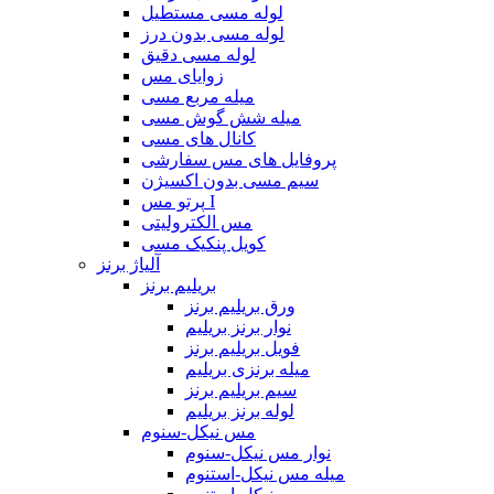
لوله مسی مستطیل
لوله مسی بدون درز
لوله مسی دقیق
زوایای مس
میله مربع مسی
میله شش گوش مسی
کانال های مسی
پروفایل های مس سفارشی
سیم مسی بدون اکسیژن
پرتو مس I
مس الکترولیتی
کویل پنکیک مسی
آلیاژ برنز
بریلیم برنز
ورق بریلیم برنز
نوار برنز بریلیم
فویل بریلیم برنز
میله برنزی بریلیم
سیم بریلیم برنز
لوله برنز بریلیم
مس نیکل-سنوم
نوار مس نیکل-سنوم
میله مس نیکل-استنوم