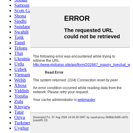
Samoan
Scots Gaelic
Shona
Sindhi
Sundanese
Swahili
Tajik
Tamil
Telugu
Thai
Ukrainian
Urdu
Uzbek
Vietnamese
Welsh
Xhosa
Yiddish
Yoruba
Zulu
Kinyarwanda
Tatar
Oriya
Turkmen
Uyghur