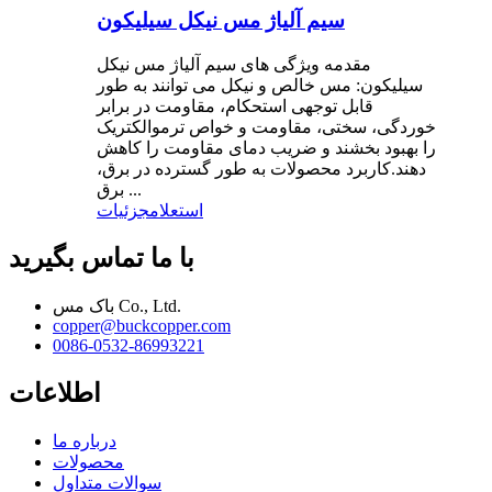
سیم آلیاژ مس نیکل سیلیکون
مقدمه ویژگی های سیم آلیاژ مس نیکل
سیلیکون: مس خالص و نیکل می توانند به طور
قابل توجهی استحکام، مقاومت در برابر
خوردگی، سختی، مقاومت و خواص ترموالکتریک
را بهبود بخشند و ضریب دمای مقاومت را کاهش
دهند.کاربرد محصولات به طور گسترده در برق،
برق ...
استعلام
جزئیات
با ما تماس بگیرید
باک مس Co., Ltd.
copper@buckcopper.com
0086-0532-86993221
اطلاعات
درباره ما
محصولات
سوالات متداول