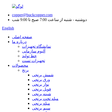
copper@buckcopper.com
دوشنبه - شنبه از ساعت 7:00 صبح تا 9:00 شب
English
صفحه اصلی
درباره ما
نمایشگاه تجهیزات
آلبوم سازمانی
خط تولید
تجهیزات تست
محصولات
برنج
شمش برنجی
ورق برنجی
نوار برنجی
فویل برنجی
شینه برنجی
میله تخت برنجی
میله برنجی
سیم برنجی