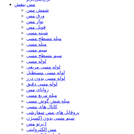
مس بنفش
شمش مس
ورق مس
نوار مس
فویل مس
شینه مسی
میله مسطح مسی
میله مسی
سیم مسی
سیم مسطح مسی
لوله مسی
لوله مسی مربعی
لوله مسی مستطیل
لوله مسی بدون درز
لوله مسی دقیق
زوایای مس
میله مربع مسی
میله شش گوش مسی
کانال های مسی
پروفایل های مس سفارشی
سیم مسی بدون اکسیژن
پرتو مس I
مس الکترولیتی