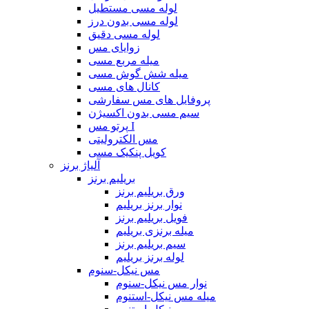
لوله مسی مستطیل
لوله مسی بدون درز
لوله مسی دقیق
زوایای مس
میله مربع مسی
میله شش گوش مسی
کانال های مسی
پروفایل های مس سفارشی
سیم مسی بدون اکسیژن
پرتو مس I
مس الکترولیتی
کویل پنکیک مسی
آلیاژ برنز
بریلیم برنز
ورق بریلیم برنز
نوار برنز بریلیم
فویل بریلیم برنز
میله برنزی بریلیم
سیم بریلیم برنز
لوله برنز بریلیم
مس نیکل-سنوم
نوار مس نیکل-سنوم
میله مس نیکل-استنوم