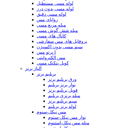
لوله مسی مستطیل
لوله مسی بدون درز
لوله مسی دقیق
زوایای مس
میله مربع مسی
میله شش گوش مسی
کانال های مسی
پروفایل های مس سفارشی
سیم مسی بدون اکسیژن
پرتو مس I
مس الکترولیتی
کویل پنکیک مسی
آلیاژ برنز
بریلیم برنز
ورق بریلیم برنز
نوار برنز بریلیم
فویل بریلیم برنز
میله برنزی بریلیم
سیم بریلیم برنز
لوله برنز بریلیم
مس نیکل-سنوم
نوار مس نیکل-سنوم
میله مس نیکل-استنوم