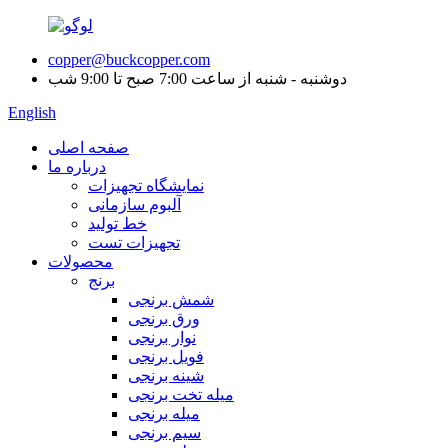
copper@buckcopper.com
دوشنبه - شنبه از ساعت 7:00 صبح تا 9:00 شب
English
صفحه اصلی
درباره ما
نمایشگاه تجهیزات
آلبوم سازمانی
خط تولید
تجهیزات تست
محصولات
برنج
شمش برنجی
ورق برنجی
نوار برنجی
فویل برنجی
شینه برنجی
میله تخت برنجی
میله برنجی
سیم برنجی