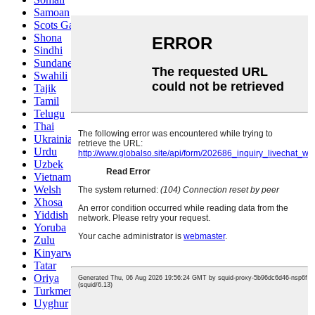
Samoan
Scots Gaelic
Shona
Sindhi
Sundanese
Swahili
Tajik
Tamil
Telugu
Thai
Ukrainian
Urdu
Uzbek
Vietnamese
Welsh
Xhosa
Yiddish
Yoruba
Zulu
Kinyarwanda
Tatar
Oriya
Turkmen
Uyghur