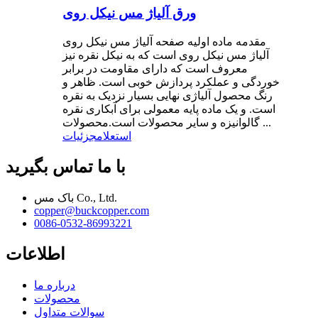
ورق آلیاژ مس نیکل روی
مقدمه ماده اولیه صفحه آلیاژ مس نیکل روی
آلیاژ مس نیکل روی است که به نیکل نقره نیز
معروف است که دارای مقاومت در برابر
خوردگی و عملکرد پردازش خوبی است. ظاهر و
رنگ محصول آلیاژی نهایی بسیار نزدیک به نقره
است. و یک ماده پایه معمولی برای آبکاری نقره
گالوانیزه و سایر محصولات است.محصولات ...
استعلام
جزئیات
با ما تماس بگیرید
باک مس Co., Ltd.
copper@buckcopper.com
0086-0532-86993221
اطلاعات
درباره ما
محصولات
سوالات متداول