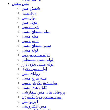
مس بنفش
شمش مس
ورق مس
نوار مس
فویل مس
شینه مسی
میله مسطح مسی
میله مسی
سیم مسی
سیم مسطح مسی
لوله مسی
لوله مسی مربعی
لوله مسی مستطیل
لوله مسی بدون درز
لوله مسی دقیق
زوایای مس
میله مربع مسی
میله شش گوش مسی
کانال های مسی
پروفایل های مس سفارشی
سیم مسی بدون اکسیژن
پرتو مس I
مس الکترولیتی