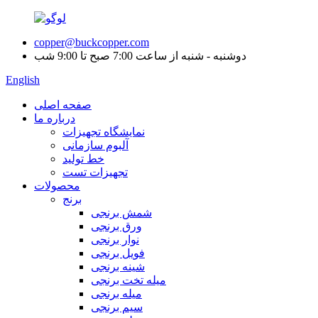
copper@buckcopper.com
دوشنبه - شنبه از ساعت 7:00 صبح تا 9:00 شب
English
صفحه اصلی
درباره ما
نمایشگاه تجهیزات
آلبوم سازمانی
خط تولید
تجهیزات تست
محصولات
برنج
شمش برنجی
ورق برنجی
نوار برنجی
فویل برنجی
شینه برنجی
میله تخت برنجی
میله برنجی
سیم برنجی