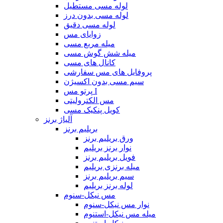
لوله مسی مستطیل
لوله مسی بدون درز
لوله مسی دقیق
زوایای مس
میله مربع مسی
میله شش گوش مسی
کانال های مسی
پروفایل های مس سفارشی
سیم مسی بدون اکسیژن
پرتو مس I
مس الکترولیتی
کویل پنکیک مسی
آلیاژ برنز
بریلیم برنز
ورق بریلیم برنز
نوار برنز بریلیم
فویل بریلیم برنز
میله برنزی بریلیم
سیم بریلیم برنز
لوله برنز بریلیم
مس نیکل-سنوم
نوار مس نیکل-سنوم
میله مس نیکل-استنوم