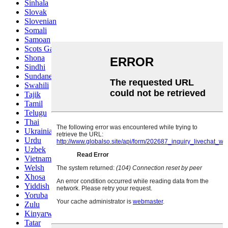
Sinhala
Slovak
Slovenian
Somali
Samoan
Scots Gaelic
Shona
Sindhi
Sundanese
Swahili
Tajik
Tamil
Telugu
Thai
Ukrainian
Urdu
Uzbek
Vietnamese
Welsh
Xhosa
Yiddish
Yoruba
Zulu
Kinyarwanda
Tatar