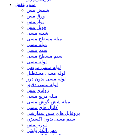
مس بنفش
شمش مس
ورق مس
نوار مس
فویل مس
شینه مسی
میله مسطح مسی
میله مسی
سیم مسی
سیم مسطح مسی
لوله مسی
لوله مسی مربعی
لوله مسی مستطیل
لوله مسی بدون درز
لوله مسی دقیق
زوایای مس
میله مربع مسی
میله شش گوش مسی
کانال های مسی
پروفایل های مس سفارشی
سیم مسی بدون اکسیژن
پرتو مس I
مس الکترولیتی