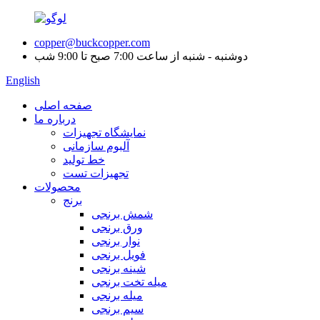
copper@buckcopper.com
دوشنبه - شنبه از ساعت 7:00 صبح تا 9:00 شب
English
صفحه اصلی
درباره ما
نمایشگاه تجهیزات
آلبوم سازمانی
خط تولید
تجهیزات تست
محصولات
برنج
شمش برنجی
ورق برنجی
نوار برنجی
فویل برنجی
شینه برنجی
میله تخت برنجی
میله برنجی
سیم برنجی