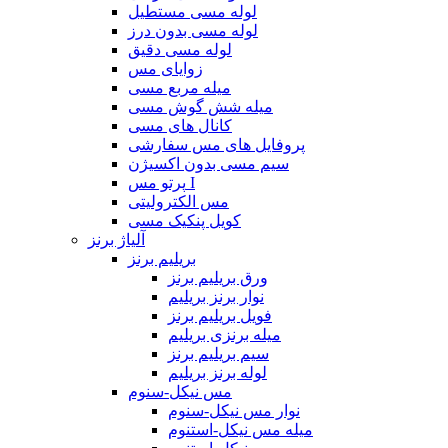
لوله مسی مستطیل
لوله مسی بدون درز
لوله مسی دقیق
زوایای مس
میله مربع مسی
میله شش گوش مسی
کانال های مسی
پروفایل های مس سفارشی
سیم مسی بدون اکسیژن
پرتو مس I
مس الکترولیتی
کویل پنکیک مسی
آلیاژ برنز
بریلیم برنز
ورق بریلیم برنز
نوار برنز بریلیم
فویل بریلیم برنز
میله برنزی بریلیم
سیم بریلیم برنز
لوله برنز بریلیم
مس نیکل-سنوم
نوار مس نیکل-سنوم
میله مس نیکل-استنوم