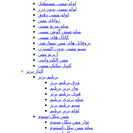
لوله مسی مستطیل
لوله مسی بدون درز
لوله مسی دقیق
زوایای مس
میله مربع مسی
میله شش گوش مسی
کانال های مسی
پروفایل های مس سفارشی
سیم مسی بدون اکسیژن
پرتو مس I
مس الکترولیتی
کویل پنکیک مسی
آلیاژ برنز
بریلیم برنز
ورق بریلیم برنز
نوار برنز بریلیم
فویل بریلیم برنز
میله برنزی بریلیم
سیم بریلیم برنز
لوله برنز بریلیم
مس نیکل-سنوم
نوار مس نیکل-سنوم
میله مس نیکل-استنوم