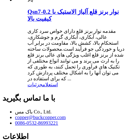
Qsn7-0.2 نوار برنز قلع آلیاژ الاستیک با
کیفیت بالا
مقدمه نوار برنز قلع دارای خواص سرد کاری
عالی، آبکاری، آبکاری گرم و جوشکاری،
استحکام بالا، کشش بالا، مقاومت در برابر آب
دریا و خوردگی جو فرآیند است.محصولات ساخته
شده از برنز قلع اغلب ویژگی های عالی برنز قلع
را به ارث می برند و می توانند انواع مختلفی از
تکنیک های فرآوری را تحمل کنند، به طوری که
می توان آنها را به اشکال مختلف پردازش کرد
که برای استفاده در ...
استعلام
جزئیات
با ما تماس بگیرید
باک مس Co., Ltd.
copper@buckcopper.com
0086-0532-86993221
اطلاعات