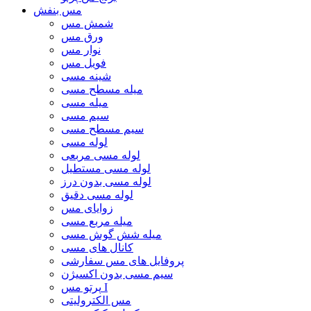
مس بنفش
شمش مس
ورق مس
نوار مس
فویل مس
شینه مسی
میله مسطح مسی
میله مسی
سیم مسی
سیم مسطح مسی
لوله مسی
لوله مسی مربعی
لوله مسی مستطیل
لوله مسی بدون درز
لوله مسی دقیق
زوایای مس
میله مربع مسی
میله شش گوش مسی
کانال های مسی
پروفایل های مس سفارشی
سیم مسی بدون اکسیژن
پرتو مس I
مس الکترولیتی