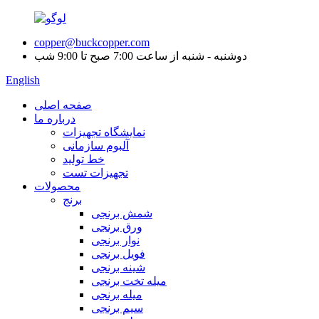
copper@buckcopper.com
دوشنبه - شنبه از ساعت 7:00 صبح تا 9:00 شب
English
صفحه اصلی
درباره ما
نمایشگاه تجهیزات
آلبوم سازمانی
خط تولید
تجهیزات تست
محصولات
برنج
شمش برنجی
ورق برنجی
نوار برنجی
فویل برنجی
شینه برنجی
میله تخت برنجی
میله برنجی
سیم برنجی