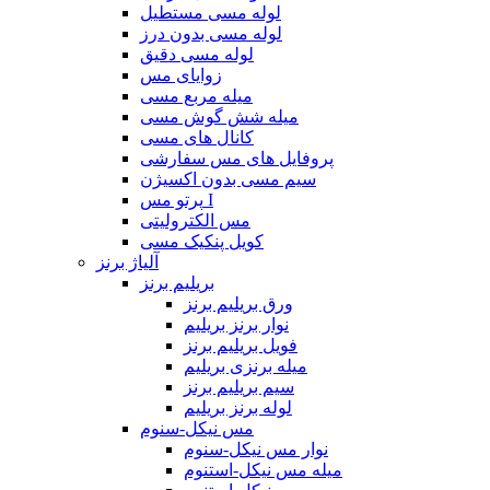
لوله مسی مستطیل
لوله مسی بدون درز
لوله مسی دقیق
زوایای مس
میله مربع مسی
میله شش گوش مسی
کانال های مسی
پروفایل های مس سفارشی
سیم مسی بدون اکسیژن
پرتو مس I
مس الکترولیتی
کویل پنکیک مسی
آلیاژ برنز
بریلیم برنز
ورق بریلیم برنز
نوار برنز بریلیم
فویل بریلیم برنز
میله برنزی بریلیم
سیم بریلیم برنز
لوله برنز بریلیم
مس نیکل-سنوم
نوار مس نیکل-سنوم
میله مس نیکل-استنوم