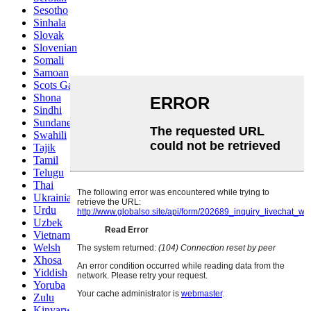
Sesotho
Sinhala
Slovak
Slovenian
Somali
Samoan
Scots Gaelic
Shona
Sindhi
Sundanese
Swahili
Tajik
Tamil
Telugu
Thai
Ukrainian
Urdu
Uzbek
Vietnamese
Welsh
Xhosa
Yiddish
Yoruba
Zulu
Kinyarwanda