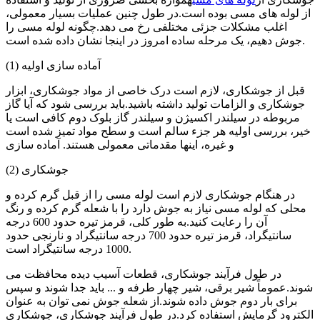
از لوله های مسی بوده است.در طول چنین عملیات بسیار معمولی،
اغلب مشکلات جزئی مختلفی رخ می دهد.چگونه لوله مسی را
جوش دهیم، یک مرحله ساده امروز در اینجا نشان داده شده است.
(1) آماده سازی اولیه
قبل از جوشکاری، لازم است درک خاصی از مواد جوشکاری، ابزار
جوشکاری و الزامات تولید داشته باشید.باید بررسی شود که آیا گاز
مربوطه در سیلندر اکسیژن و سیلندر گاز بلوک دوم کافی است یا
خیر، بررسی اولیه هر جزء سالم است و سطح مواد تمیز شده است
و غیره، اینها مقدماتی معمولی هستند. آماده سازی
(2) جوشکاری
در هنگام جوشکاری لازم است لوله مسی را از قبل گرم کرده و
محلی که لوله مسی نیاز به جوش دارد را با شعله گرم کرده و رنگ
آن را رعایت کنید.به طور کلی، قرمز تیره حدود 600 درجه
سانتیگراد، قرمز تیره حدود 700 درجه سانتیگراد و نارنجی حدود
1000 درجه سانتیگراد است.
در طول فرآیند جوشکاری، قطعات آسیب دیده محافظت می
شوند.عموماً شیر برقی، شیر چهار طرفه و ... باید جدا شوند و سپس
برای بار دوم جوش داده شوند.از شعله جوش نمی توان به عنوان
الکترود گرمایش استفاده کرد.در طول فرآیند جوشکاری، جوشکاری